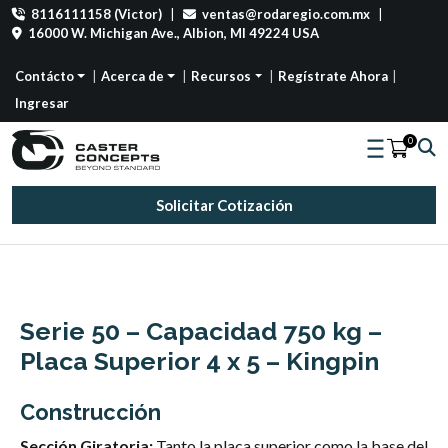
8116111158 (Victor)
|
ventas@rodaregio.com.mx
|
16000 W. Michigan Ave., Albion, MI 49224 USA
Contácto
Acerca de
Recursos
Regístrate Ahora
Ingresar
0
Solicitar Cotización
Serie 50 – Capacidad 750 kg –
Placa Superior 4 x 5 – Kingpin
Construcción
Sección Giratoria:
Tanto la placa superior como la base del