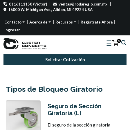
8116111158 (Victor)
|
ventas@rodaregio.com.mx
|
16000 W. Michigan Ave., Albion, MI 49224 USA
Contácto
Acerca de
Recursos
Regístrate Ahora
Ingresar
0
Solicitar Cotización
Tipos de Bloqueo Giratorio
Seguro de Sección
Giratoria (L)
El seguro de la sección giratoria