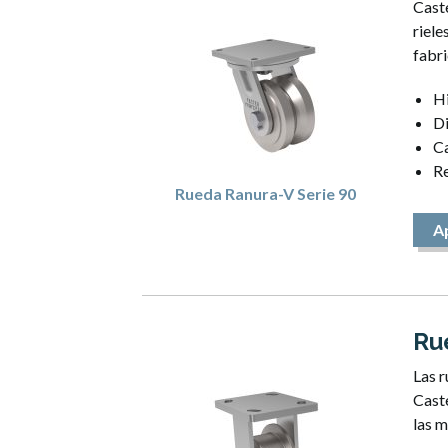
Caste
riele
fabri
Hi
Di
C
Re
Rueda Ranura-V Serie 90
A
Ru
Las r
Cast
las m