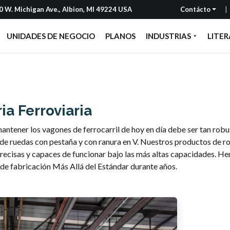
 W. Michigan Ave., Albion, MI 49224 USA
Contácto
UNIDADES DE NEGOCIO
PLANOS
INDUSTRIAS
LITE
ia Ferroviaria
 mantener los vagones de ferrocarril de hoy en día debe ser tan ro
e ruedas con pestaña y con ranura en V. Nuestros productos de roda
ecisas y capaces de funcionar bajo las más altas capacidades. He
 de fabricación Más Allá del Estándar durante años.