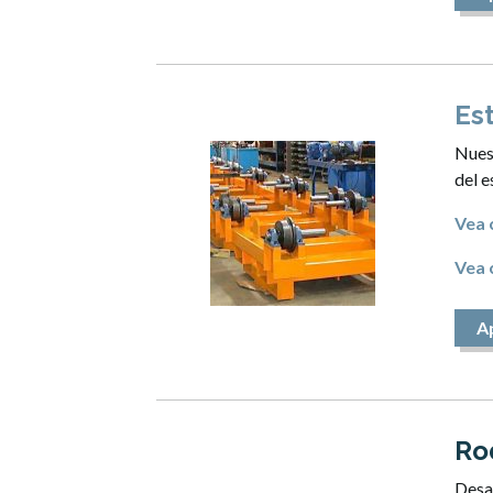
Es
Nuest
del e
Vea
Vea
A
Ro
Desaf