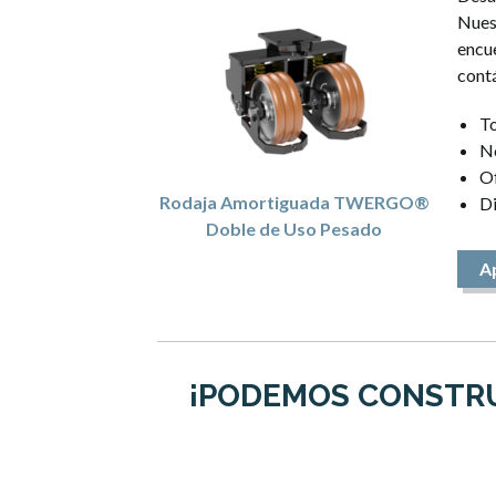
Nuest
encue
contá
To
No
Of
Rodaja Amortiguada TWERGO®
Di
Doble de Uso Pesado
A
¡PODEMOS CONSTRU