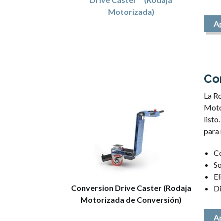
Motorizada)
A
Co
La R
Motor
listo
para
Co
S
El
Conversion Drive Caster (Rodaja
Di
Motorizada de Conversión)
A