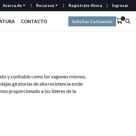
Acerca de
Recursos
Regístrate Ahora
Ingresar
0
RATURA
CONTACTO
Solicitar Cotización
busto y confiable como los vagones mismos.
jas giratorias de alta resistencia están
mos proporcionado a los líderes de la