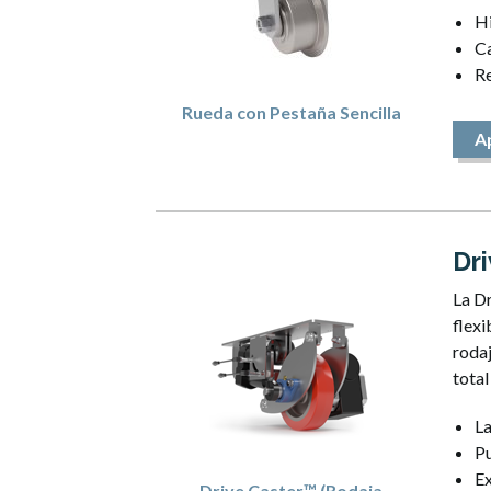
Hi
C
Re
Rueda con Pestaña Sencilla
A
Dr
La Dr
flexi
rodaj
total
La
Pu
Ex
Drive Caster™ (Rodaja