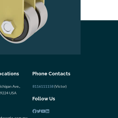
ocations
Phone Contacts
chigan Ave.,
8116111158
(Victor)
 49224 USA
Follow Us
daregio.com.mx