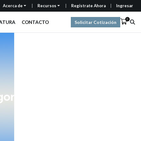
Acerca de
Recursos
Regístrate Ahora
Ingresar
0
RATURA
CONTACTO
Solicitar Cotización
rgonomía de