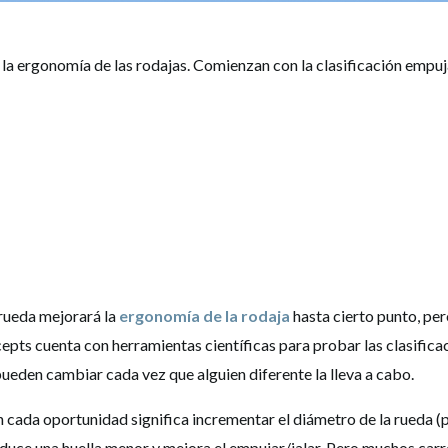
a ergonomía de las rodajas. Comienzan con la clasificación empuja
rueda mejorará la
ergonomía de la rodaja
hasta cierto punto, per
pts cuenta con herramientas científicas para probar las clasificac
eden cambiar cada vez que alguien diferente la lleva a cabo.
n cada oportunidad significa incrementar el diámetro de la rueda (
oduce una huella menor y mejora el empujar/jalar. Pero muchos carr