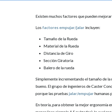
Existen muchos factores que pueden mejorar l
Los
factores empujar/jalar
incluyen:
Tamaño de la Rueda
Material de la Rueda
Distancia de Giro
Sección Giratoria
Balero de la rueda
Simplemente incrementando el tamaño de la 
bueno. El grupo de ingenieros de Caster Conce
porque las pruebas
jalar/empujar
humanas pu
En teoría, para obtener la mejor ergonomía e
menor (por ejemplo 1.5 pulgadas), lo cual pr