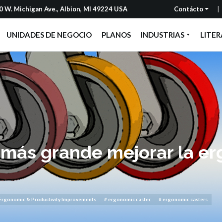
 W. Michigan Ave., Albion, MI 49224 USA
Contácto
UNIDADES DE NEGOCIO
PLANOS
INDUSTRIAS
LITE
más grande mejorar la e
Ergonomic & Productivity Improvements
# ergonomic caster
# ergonomic casters