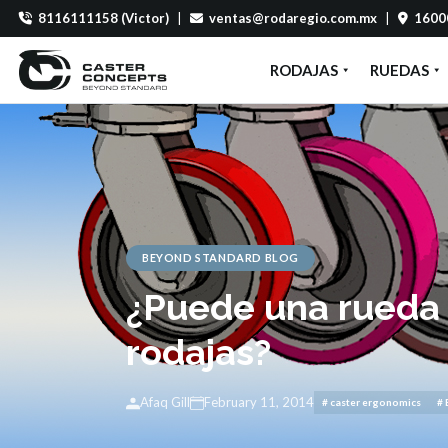
8116111158 (Victor)
|
ventas@rodaregio.com.mx
|
16000
RODAJAS
RUEDAS
BEYOND STANDARD BLOG
¿Puede una rueda 
rodajas?
Afaq Gill
February 11, 2014
# caster ergonomics
# 