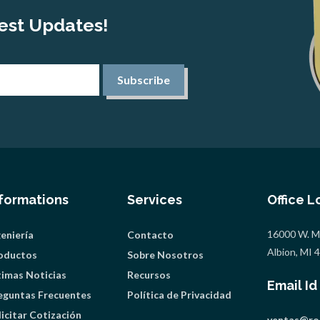
est Updates!
Subscribe
nformations
Services
Office L
16000 W. Mi
geniería
Contacto
Albion, MI
oductos
Sobre Nosotros
timas Noticias
Recursos
Email Id
eguntas Frecuentes
Política de Privacidad
licitar Cotización
ventas@ro