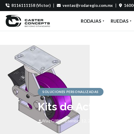
8116111158 (Victor)
|
ventas@rodaregio.com.mx
|
16000
RODAJAS
RUEDAS
SOLUCIONES PERSONALIZADAS
Kits de Actualizac
Afaq Gill
September 12, 2017