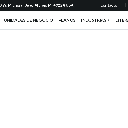
 W. Michigan Ave., Albion, MI 49224 USA
Contácto
UNIDADES DE NEGOCIO
PLANOS
INDUSTRIAS
LITE
ión de Seguridad