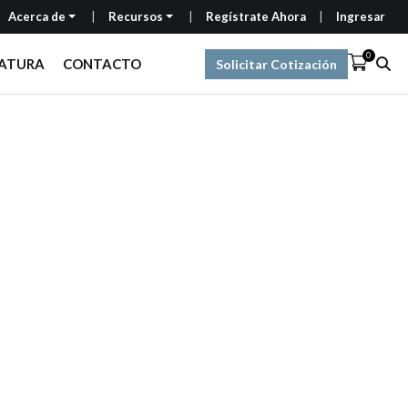
Acerca de
Recursos
Regístrate Ahora
Ingresar
0
RATURA
CONTACTO
Solicitar Cotización