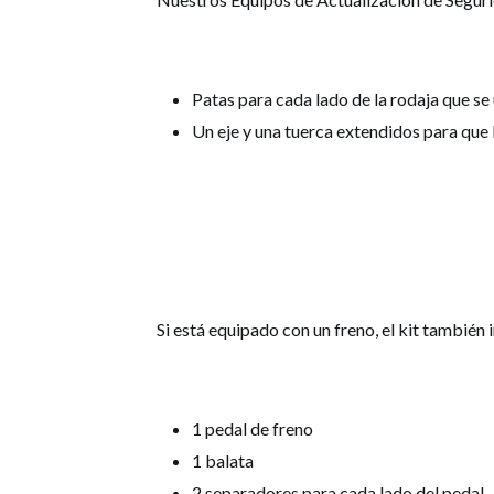
Patas para cada lado de la rodaja que se
Un eje y una tuerca extendidos para que
Si está equipado con un freno, el kit también i
1 pedal de freno
1 balata
2 separadores para cada lado del pedal