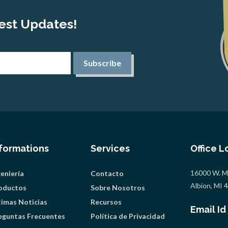
est Updates!
Subscribe
nformations
Services
Office L
16000 W. Mi
geniería
Contacto
Albion, MI
oductos
Sobre Nosotros
timas Noticias
Recursos
Email Id
eguntas Frecuentes
Política de Privacidad