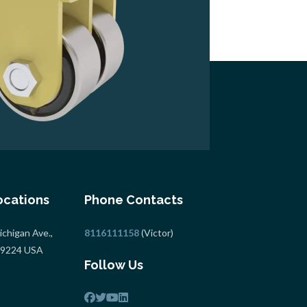
ocations
Phone Contacts
chigan Ave.,
8116111158
(Victor)
 49224 USA
Follow Us