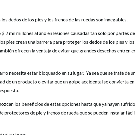
 los dedos de los pies y los frenos de las ruedas son innegables.
 2 mil millones al año en lesiones causadas tan solo por partes de
os pies crean una barrera para proteger los dedos de los pies y los
También ofrecen la ventaja de evitar que grandes desechos entren 
ro necesita estar bloqueado en su lugar. Ya sea que se trate de un
d de un producto o evitar que un golpe accidental se convierta en 
 respuesta.
ozcan los beneficios de estas opciones hasta que ya hayan sufrid
e protectores de pie y frenos de rueda que se pueden instalar fác
dad incluyen: