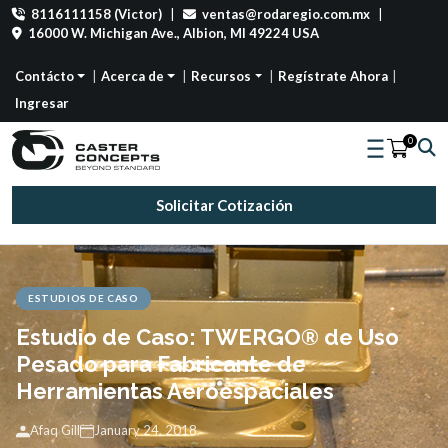
8116111158 (Victor)
|
ventas@rodaregio.com.mx
|
16000 W. Michigan Ave., Albion, MI 49224 USA
Contácto
Acerca de
Recursos
Regístrate Ahora
Ingresar
0
Solicitar Cotización
ESTUDIOS DE CASO
Estudio de Caso: TWERGO® de Uso
Pesado para Fabricante de
Herramientas Aeroespaciales
Afaq Gill
January 24, 2018