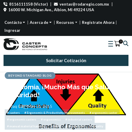
8116111158 (Victor)
|
ventas@rodaregio.com.mx
|
16000 W. Michigan Ave., Albion, MI 49224 USA
Contácto
Acerca de
Recursos
Regístrate Ahora
Ingresar
0
Solicitar Cotización
BEYOND STANDARD BLOG
Ergonomía, ¡Mucho Más que Salud y
Seguridad!
Afaq Gill
May 21, 2015
# casters
# Ergonomic & Productivity Improvements
# ergonomic caster
# ergonomic casters
# ergonomics
# industrial casters
# manual material handling
# MMH
# productivity
# Quality