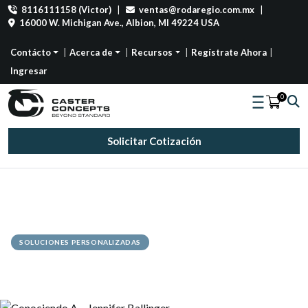
8116111158 (Victor)
|
ventas@rodaregio.com.mx
|
16000 W. Michigan Ave., Albion, MI 49224 USA
Contácto
Acerca de
Recursos
Regístrate Ahora
Ingresar
0
Solicitar Cotización
SOLUCIONES PERSONALIZADAS
Conociendo A – Jennifer Ballinger
Afaq Gill
June 17, 2015