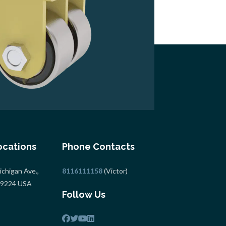
ocations
Phone Contacts
chigan Ave.,
8116111158
(Victor)
 49224 USA
Follow Us