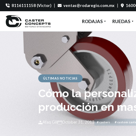
8116111158 (Victor)
|
ventas@rodaregio.com.mx
|
16000
RODAJAS
RUEDAS
ÚLTIMAS NOTICIAS
Cómo la personali
producción en masa
Afaq Gill
October 31, 2013
# casters
# custom cast