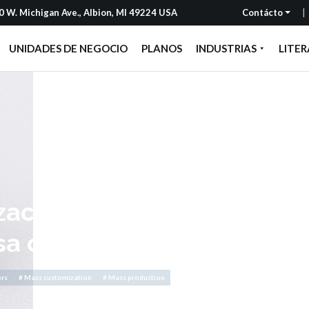
 W. Michigan Ave., Albion, MI 49224 USA
Contácto
UNIDADES DE NEGOCIO
PLANOS
INDUSTRIAS
LITE
zación en masa vence a un
 con mejor calidad, entre
ers
# Mass customization
# Mass production