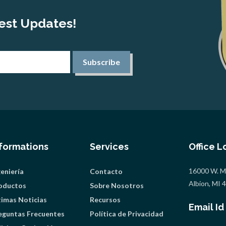
est Updates!
Subscribe
nformations
Services
Office L
16000 W. Mi
geniería
Contacto
Albion, MI
oductos
Sobre Nosotros
timas Noticias
Recursos
Email Id
eguntas Frecuentes
Política de Privacidad