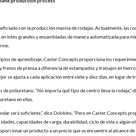
eficiado con la producción masiva de rodajas. Actualmente, las r
as en lotes grandes y ensambladas de manera automatizada para min
orme.
ipios de aprendizaje, Caster Concepts proporciona los requerimien
y frenos de prensa a diferencia de estampados y trabajos en hierro, 
 se ajusta a cada aplicación entre siete y diez días, en lugar de t
s de poliuretano. “No importa qué tipo de centro lleva la rodaja,”
retano en ellas.
tándar será suficiente,” dice Dobbins. “Pero en Caster Concepts pr
locidades, capacidades de carga, durabilidad, ciclo de vida o algún o
orcionar un producto a un precio que se encuentre al alcance de 