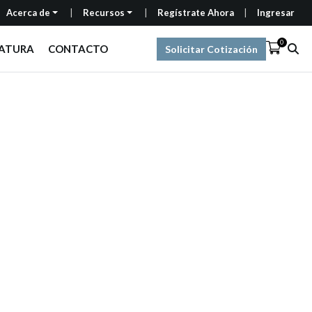
Acerca de
Recursos
Regístrate Ahora
Ingresar
0
RATURA
CONTACTO
Solicitar Cotización
a estrategia de
ga y costo.