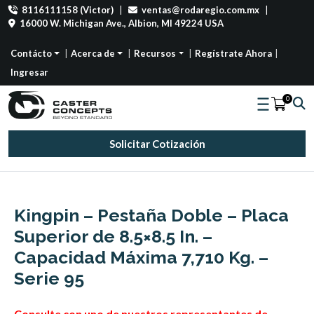
8116111158 (Victor)
|
ventas@rodaregio.com.mx
|
16000 W. Michigan Ave., Albion, MI 49224 USA
Contácto
Acerca de
Recursos
Regístrate Ahora
Ingresar
0
Solicitar Cotización
Kingpin – Pestaña Doble – Placa
Superior de 8.5×8.5 In. –
Capacidad Máxima 7,710 Kg. –
Serie 95
Consulte con uno de nuestros representantes de